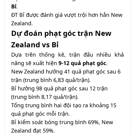
Bỉ
.
ĐT Bỉ được đánh giá vượt trội hơn hẳn New
Zealand.
Dự đoán phạt góc trận New
Zealand vs Bỉ
Dựa trên thống kê, trận đấu nhiều khả
năng sẽ xuất hiện
9-12 quả phạt góc
.
New Zealand hưởng 41 quả phạt góc sau 6
trận (trung bình 6,83 quả/trận).
Bỉ hưởng 98 quả phạt góc sau 12 trận
(trung bình 8,17 quả/trận).
Tổng trung bình hai đội tạo ra khoảng 15
quả phạt góc mỗi trận.
Bỉ kiểm soát bóng trung bình 69%, New
Zealand đạt 59%.