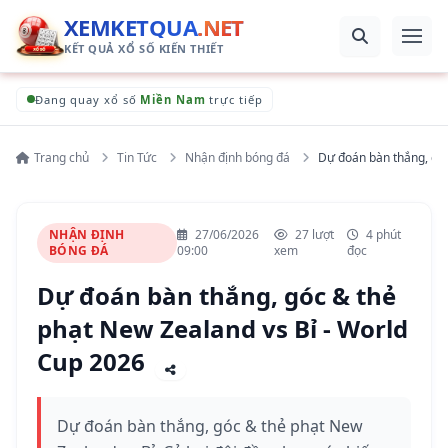
XEMKETQUA
.NET
KẾT QUẢ XỔ SỐ KIẾN THIẾT
Đang quay xổ số
Miền Nam
trực tiếp
Trang chủ
Tin Tức
Nhận định bóng đá
Dự đoán bàn thắng, góc
NHẬN ĐỊNH
27/06/2026
27 lượt
4 phút
BÓNG ĐÁ
09:00
xem
đọc
Dự đoán bàn thắng, góc & thẻ
phạt New Zealand vs Bỉ - World
Cup 2026
Dự đoán bàn thắng, góc & thẻ phạt New