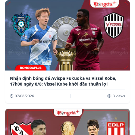
Nhận định bóng đá Avispa Fukuoka vs Vissel Kobe,
17h00 ngày 8/8: Vissel Kobe khởi đầu thuận lợi
07/08/2026
|
3 views