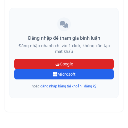
Đăng nhập để tham gia bình luận
Đăng nhập nhanh chỉ với 1 click, không cần tạo
mật khẩu
Google
Microsoft
hoặc
đăng nhập bằng tài khoản
·
đăng ký