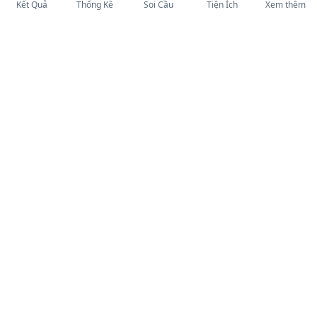
Kết Quả
Thống Kê
Soi Cầu
Tiện Ích
Xem thêm
XEMKETQUA
.NET
Hệ thống cập nhật kết quả xổ số kiến thiết trực tuyến nhanh
nhất, chính xác cho cả 3 miền Bắc, Trung, Nam. Cập nhật liên
tục 24/7.
4.8
/5 (9,218 bình chọn)
TẢI APP:
Kết Quả Xổ Số
KQXS Miền Bắc
KQXS Miền Trung