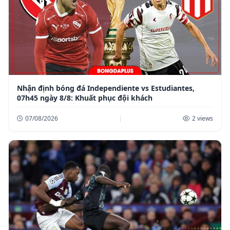
Nhận định bóng đá Independiente vs Estudiantes,
07h45 ngày 8/8: Khuất phục đội khách
07/08/2026
|
2 views