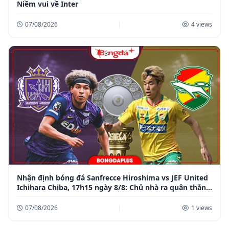
Niềm vui về Inter
07/08/2026
|
4 views
Nhận định bóng đá Sanfrecce Hiroshima vs JEF United
Ichihara Chiba, 17h15 ngày 8/8: Chủ nhà ra quân thắng
lợi
07/08/2026
|
1 views